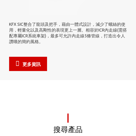
的使
VAS (Vibration Absorbing Stem)減震立管，藉由專利的多
(需搭
性設計，範圍高達360度包覆的緩衝襯套，可以有效達到
令人
果。此減震結構可以吸收來自路面傳來的震動，減少震波
騎士的雙手及手臂，讓騎乘舒適性再提升。
更多資訊
搜尋產品