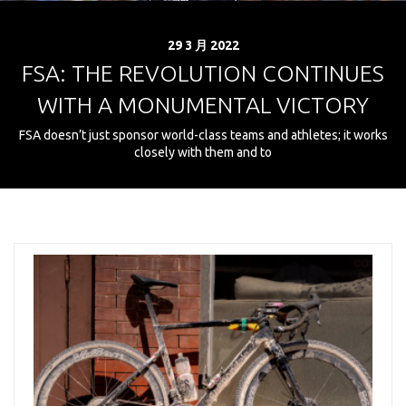
29 3 月 2022
FSA: THE REVOLUTION CONTINUES
WITH A MONUMENTAL VICTORY
FSA doesn’t just sponsor world-class teams and athletes; it works
closely with them and to