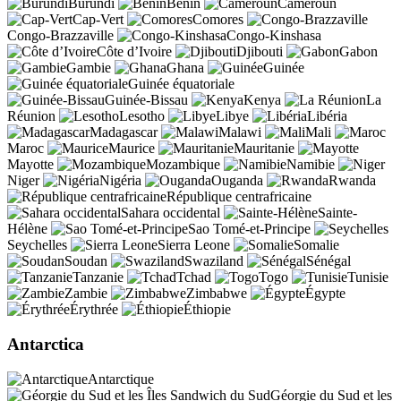
Burundi
Bénin
Cameroun
Cap-Vert
Comores
Congo-Brazzaville
Congo-Kinshasa
Côte d’Ivoire
Djibouti
Gabon
Gambie
Ghana
Guinée
Guinée équatoriale
Guinée-Bissau
Kenya
La
Réunion
Lesotho
Libye
Libéria
Madagascar
Malawi
Mali
Maroc
Maurice
Mauritanie
Mayotte
Mozambique
Namibie
Niger
Nigéria
Ouganda
Rwanda
République centrafricaine
Sahara occidental
Sainte-
Hélène
Sao Tomé-et-Principe
Seychelles
Sierra Leone
Somalie
Soudan
Swaziland
Sénégal
Tanzanie
Tchad
Togo
Tunisie
Zambie
Zimbabwe
Égypte
Érythrée
Éthiopie
Antarctica
Antarctique
Géorgie du Sud et les