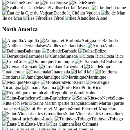
Slovénie
Suisse
Suède
Svalbard et Jan Mayen
Ukraine
État de la Cité du Vatican
Île de Man
Îles Féroé
Îles Åland
North America
Anguilla
Antigua-et-Barbuda
Antilles néerlandaises
Aruba
Bahamas
Barbade
Belize
Bermudes
Canada
Costa Rica
Cuba
Dominique
El Salvador
Grenade
Groenland
Guadeloupe
Guatemala
Haïti
Honduras
Jamaïque
Martinique
Mexique
Montserrat
Nicaragua
Panama
Porto Rico
République dominicaine
Saint-Barthélemy
Saint-
Kitts-et-Nevis
Saint-Martin (partie
française)
Saint-Pierre-et-Miquelon
Saint-Vincent-et-les Grenadines
Sainte-Lucie
Trinité-et-Tobago
États-Unis
Îles Caïmans
Îles Turques-et-Caïques