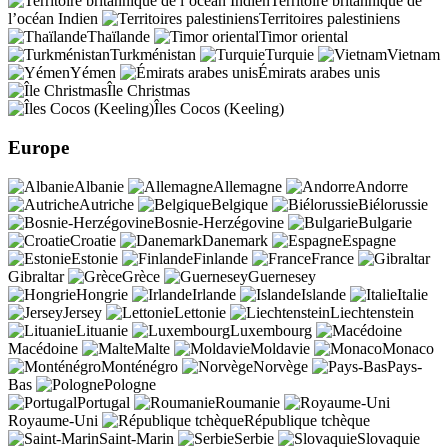
Territoire britannique de
l’océan Indien
Territoires palestiniens
Thaïlande
Timor oriental
Turkménistan
Turquie
Vietnam
Yémen
Émirats arabes unis
Île Christmas
Îles Cocos (Keeling)
Europe
Albanie
Allemagne
Andorre
Autriche
Belgique
Biélorussie
Bosnie-Herzégovine
Bulgarie
Croatie
Danemark
Espagne
Estonie
Finlande
France
Gibraltar
Grèce
Guernesey
Hongrie
Irlande
Islande
Italie
Jersey
Lettonie
Liechtenstein
Lituanie
Luxembourg
Macédoine
Malte
Moldavie
Monaco
Monténégro
Norvège
Pays-
Bas
Pologne
Portugal
Roumanie
Royaume-Uni
République tchèque
Saint-Marin
Serbie
Slovaquie