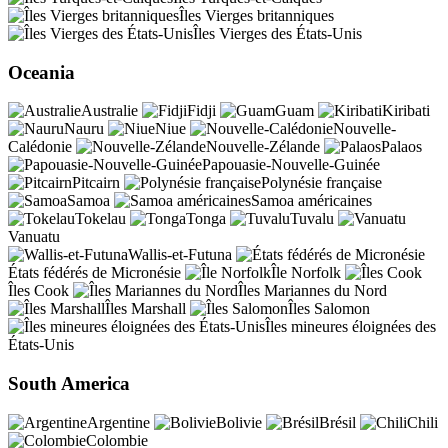
Îles Vierges britanniques
Îles Vierges des États-Unis
Oceania
Australie
Fidji
Guam
Kiribati
Nauru
Niue
Nouvelle-
Calédonie
Nouvelle-Zélande
Palaos
Papouasie-Nouvelle-Guinée
Pitcairn
Polynésie française
Samoa
Samoa américaines
Tokelau
Tonga
Tuvalu
Vanuatu
Wallis-et-Futuna
États fédérés de Micronésie
Île Norfolk
Îles Cook
Îles Mariannes du Nord
Îles Marshall
Îles Salomon
Îles mineures éloignées des
États-Unis
South America
Argentine
Bolivie
Brésil
Chili
Colombie