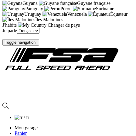
Guyana
Guyane française
Paraguay
Pérou
Suriname
Uruguay
Venezuela
Équateur
Îles Malouines
J'habite
Changer de pays
Je parle
Toggle navigation
/ fr
Mon garage
Panier