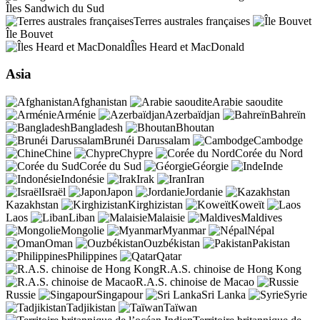
Îles Sandwich du Sud
Terres australes françaises
Île Bouvet
Îles Heard et MacDonald
Asia
Afghanistan
Arabie saoudite
Arménie
Azerbaïdjan
Bahreïn
Bangladesh
Bhoutan
Brunéi Darussalam
Cambodge
Chine
Chypre
Corée du Nord
Corée du Sud
Géorgie
Inde
Indonésie
Irak
Iran
Israël
Japon
Jordanie
Kazakhstan
Kirghizistan
Koweït
Laos
Liban
Malaisie
Maldives
Mongolie
Myanmar
Népal
Oman
Ouzbékistan
Pakistan
Philippines
Qatar
R.A.S. chinoise de Hong Kong
R.A.S. chinoise de Macao
Russie
Singapour
Sri Lanka
Syrie
Tadjikistan
Taïwan