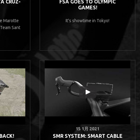
TA CRUZ-
FSA GOES TO OLYMPIC
GAMES!
e Marotte
It's showtime in Tokyo!
 Team Sant
15 1月 2021
BACK!
SMR SYSTEM: SMART CABLE