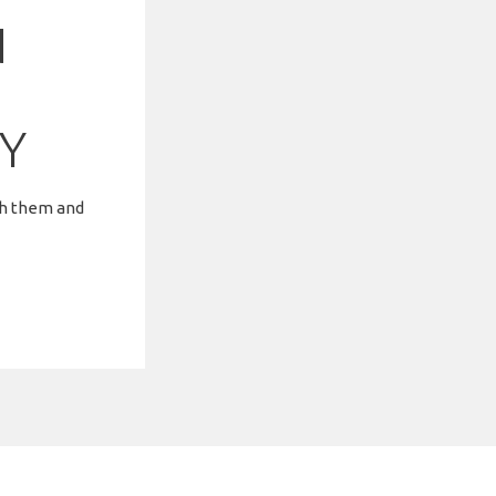
N
Y
th them and