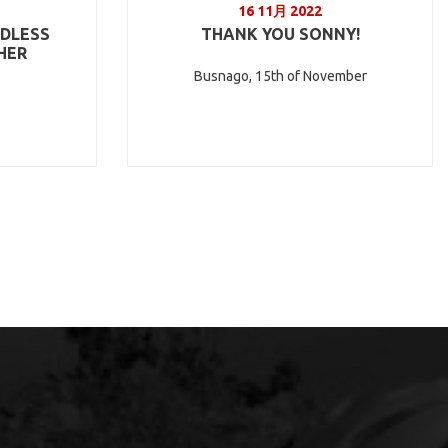
16 11月 2022
NDLESS
THANK YOU SONNY!
HER
Busnago, 15th of November