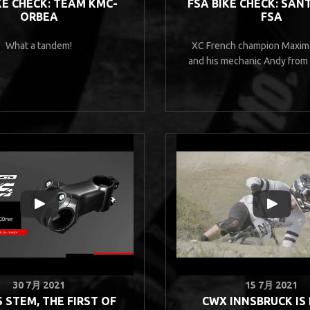
KE CHECK: TEAM KMC-
FSA BIKE CHECK: SAN
ORBEA
FSA
What a tandem!
XC French champion Maxim
and his mechanic Andy from
30 7月 2021
15 7月 2021
 STEM, THE FIRST OF
CWX INNSBRUCK IS 