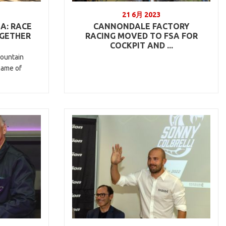
21 6月 2023
A: RACE
CANNONDALE FACTORY
OGETHER
RACING MOVED TO FSA FOR
COCKPIT AND ...
mountain
 name of