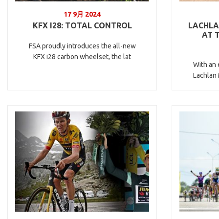
17 9月 2024
KFX I28: TOTAL CONTROL
LACHLA
AT 
FSA proudly introduces the all-new
KFX i28 carbon wheelset, the lat
With an 
Lachlan