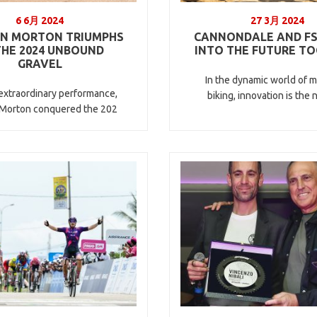
6 6月 2024
27 3月 2024
N MORTON TRIUMPHS
CANNONDALE AND FS
THE 2024 UNBOUND
INTO THE FUTURE T
GRAVEL
In the dynamic world of 
extraordinary performance,
biking, innovation is the
 Morton conquered the 202