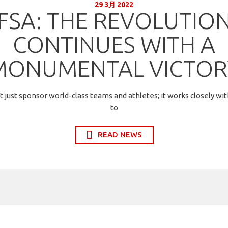
29 3月 2022
FSA: THE REVOLUTIO
CONTINUES WITH A
MONUMENTAL VICTOR
t just sponsor world-class teams and athletes; it works closely wi
to
READ NEWS