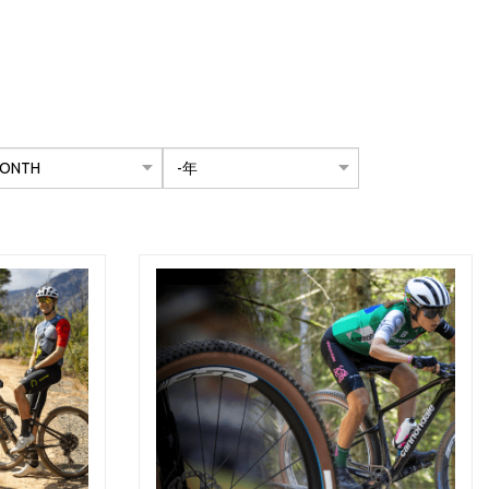
th
ルタリングする
年