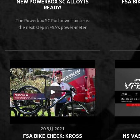
NEW POWERBOX SC ALLOY IS
FSA BI
READY!
The Powerbox SC Pod power-meter is
the next step in FSA’s power-meter
20 3月 2021
FSA BIKE CHECK: KROSS
NS VAS