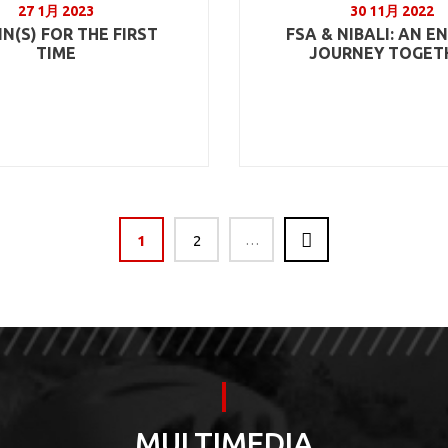
27 1月 2023
30 11月 2022
N(S) FOR THE FIRST
FSA & NIBALI: AN E
TIME
JOURNEY TOGET
1
2
…
MULTIMEDIA