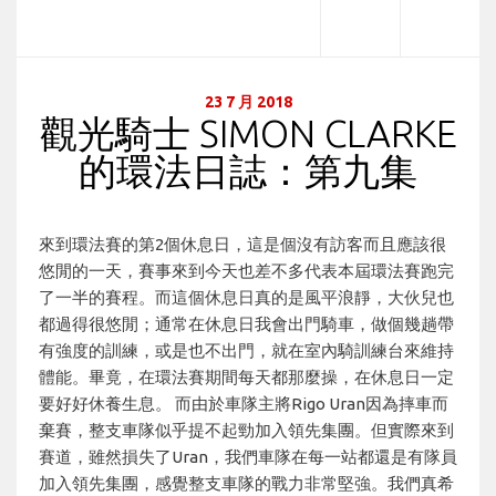
23 7 月 2018
觀光騎士 SIMON CLARKE
的環法日誌：第九集
來到環法賽的第2個休息日，這是個沒有訪客而且應該很
悠閒的一天，賽事來到今天也差不多代表本屆環法賽跑完
了一半的賽程。而這個休息日真的是風平浪靜，大伙兒也
都過得很悠閒；通常在休息日我會出門騎車，做個幾趟帶
有強度的訓練，或是也不出門，就在室內騎訓練台來維持
體能。畢竟，在環法賽期間每天都那麼操，在休息日一定
要好好休養生息。 而由於車隊主將Rigo Uran因為摔車而
棄賽，整支車隊似乎提不起勁加入領先集團。但實際來到
賽道，雖然損失了Uran，我們車隊在每一站都還是有隊員
加入領先集團，感覺整支車隊的戰力非常堅強。我們真希