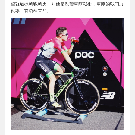
望就這樣愈戰愈勇，即便是改變車隊戰術，車隊的戰鬥力
也要一直勇往直前。