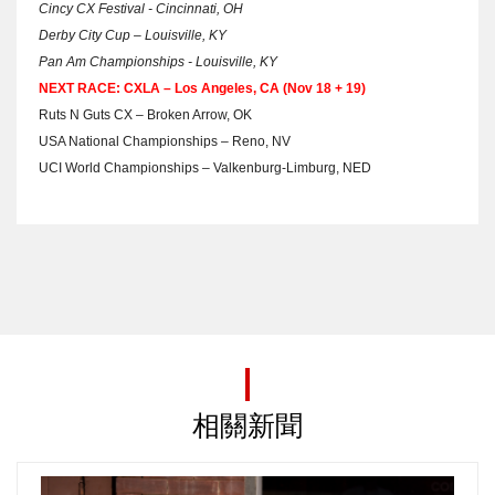
Cincy CX Festival - Cincinnati, OH
Derby City Cup – Louisville, KY
Pan Am Championships - Louisville, KY
NEXT RACE: CXLA – Los Angeles, CA (Nov 18 + 19)
Ruts N Guts CX – Broken Arrow, OK
USA National Championships – Reno, NV
UCI World Championships – Valkenburg-Limburg, NED
相關新聞