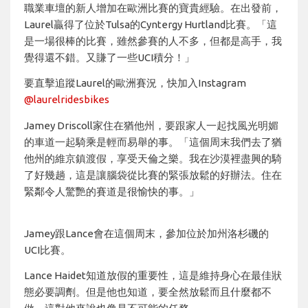
職業車壇的新人增加在歐洲比賽的寶貴經驗。在出發前，
Laurel贏得了位於Tulsa的Cyntergy Hurtland比賽。「這
是一場很棒的比賽，雖然參賽的人不多，但都是高手，我
覺得還不錯。又賺了一些UCI積分！」
要直擊追蹤Laurel的歐洲賽況，快加入Instagram
@laurelridesbikes
Jamey Driscoll家住在猶他州，要跟家人一起找風光明媚
的車道一起騎乘是輕而易舉的事。「這個周末我們去了猶
他州的維京鎮渡假，享受天倫之樂。我在沙漠裡盡興的騎
了好幾趟，這是讓腦袋從比賽的緊張放鬆的好辦法。住在
緊鄰令人驚艷的賽道是很愉快的事。」
Jamey跟Lance會在這個周末，參加位於加州洛杉磯的
UCI比賽。
Lance Haidet知道放假的重要性，這是維持身心在最佳狀
態必要調劑。但是他也知道，要全然放鬆而且什麼都不