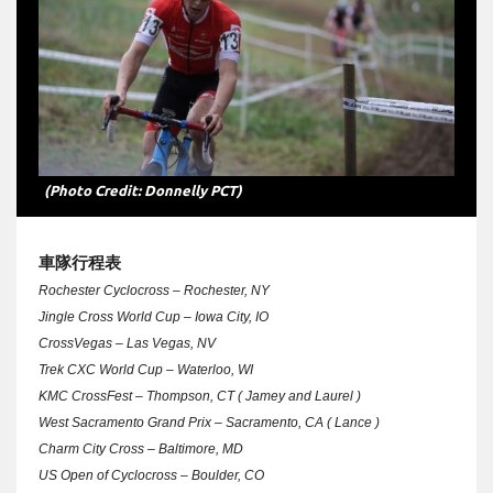
(Photo Credit: Donnelly PCT)
車隊行程表
Rochester Cyclocross – Rochester, NY
Jingle Cross World Cup – Iowa City, IO
CrossVegas – Las Vegas, NV
Trek CXC World Cup – Waterloo, WI
KMC CrossFest – Thompson, CT ( Jamey and Laurel )
West Sacramento Grand Prix – Sacramento, CA ( Lance )
Charm City Cross – Baltimore, MD
US Open of Cyclocross – Boulder, CO