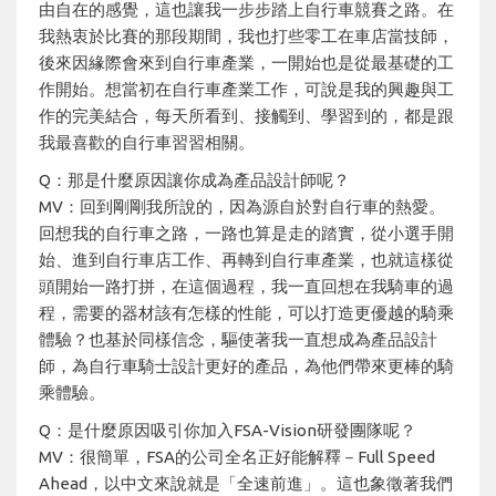
由自在的感覺，這也讓我一步步踏上自行車競賽之路。在
我熱衷於比賽的那段期間，我也打些零工在車店當技師，
後來因緣際會來到自行車產業，一開始也是從最基礎的工
作開始。想當初在自行車產業工作，可說是我的興趣與工
作的完美結合，每天所看到、接觸到、學習到的，都是跟
我最喜歡的自行車習習相關。
Q：那是什麼原因讓你成為產品設計師呢？
MV：回到剛剛我所說的，因為源自於對自行車的熱愛。
回想我的自行車之路，一路也算是走的踏實，從小選手開
始、進到自行車店工作、再轉到自行車產業，也就這樣從
頭開始一路打拼，在這個過程，我一直回想在我騎車的過
程，需要的器材該有怎樣的性能，可以打造更優越的騎乘
體驗？也基於同樣信念，驅使著我一直想成為產品設計
師，為自行車騎士設計更好的產品，為他們帶來更棒的騎
乘體驗。
Q：是什麼原因吸引你加入FSA-Vision研發團隊呢？
MV：很簡單，FSA的公司全名正好能解釋－Full Speed
Ahead，以中文來說就是「全速前進」。這也象徵著我們