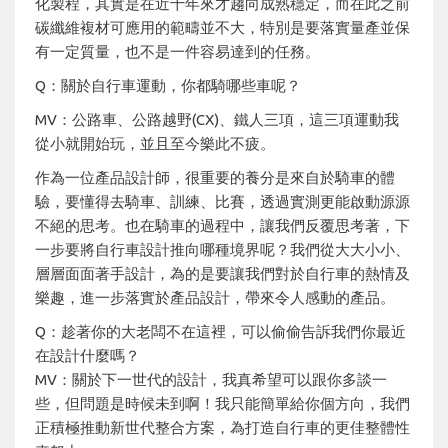
化製程，其實是在近十年來才趨向成熟穩定，而在此之前
碳纖維複材可應用的範疇並不大，特別是要落實量產並保
有一定質量，也不是一件容易達到的任務。
Q：關於自行車運動，你都騎哪些車呢？
MV：公路車、公路越野(CX)、鐵人三項，這三項運動我
從小就開始玩，並且至今樂此不疲。
作為一位產品設計師，很重要的養分是來自於騎車的體
驗，要懂得去騎車、訓練、比賽，透過實測更能啟動源源
不絕的思考。也在騎車的過程中，讓我們反覆思考著，下
一步要將自行車設計推向哪種境界呢？我們從大大小小、
層層面面著手設計，為的是要讓我們對於自行車的熱情及
樂趣，進一步落實於產品設計，帶來令人感動的產品。
Q：趁著你的大老闆不在這裡，可以偷偷告訴我們你最近
在設計什麼嗎？
MV：關於下一世代的設計，我真希望可以跟你多談一
些，但問題是時候未到啊！我只能簡單給你個方向，我們
正積極推動新世代整合方案，為打造自行車的更佳整體性