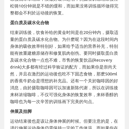
松骑10分钟就是不错的缓和，而如果没将训练循环做得完
整都会不利於运动後的恢复。
蛋白质及碳水化合物
结束训练後，饮食补给的黄金时间是在20分钟内，摄取适
量的蛋白质及碳水化合物。为什麽呢？因为在这段时间内
身体的吸收效率特别好，如果给予适当的营养补充，特别
能有效重建糖原储存和修复肌肉创伤。要同时摄取蛋白质
及碳水化合物一点也不难，市售的恢复饮品(Recovery
drink)大多都有经过科学验证的配方，而如果你是崇尚天
然，并且在激烈的运动後也吃不下固态食物，那麽500ml
的香蕉牛奶会是理想的补充品。还有一个关於咖啡因的好
消息，由於摄取咖啡因可以加速新陈代谢，所以在训练後
来杯浓缩咖啡，不仅可强化身体的恢复效率，来杯香醇的
咖啡也为每一次辛苦的训练画下完美的句点。
伸展及抬脚
运动结束後也是该让身体伸展的时候。但要注意的是，在
进行伸展运动身体仍需保持一定的工作体温，而如果你在