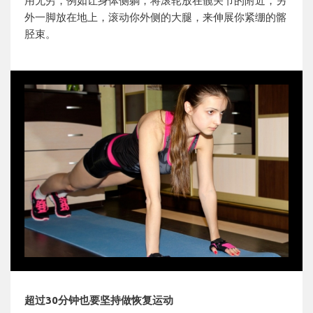
用无穷，例如让身体侧躺，将滚轮放在髋关节的附近，另
外一脚放在地上，滚动你外侧的大腿，来伸展你紧绷的髂
胫束。
超过30分钟也要坚持做恢复运动