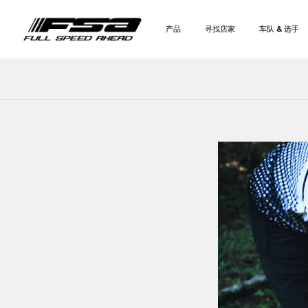
产品
寻找店家
车队 & 选手