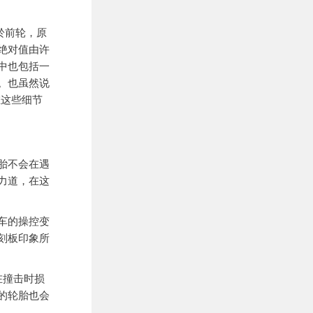
会高於前轮，原
绝对值由许
中也包括一
。也虽然说
在这些细节
胎不会在遇
力道，在这
车的操控变
刻板印象所
在撞击时损
的轮胎也会