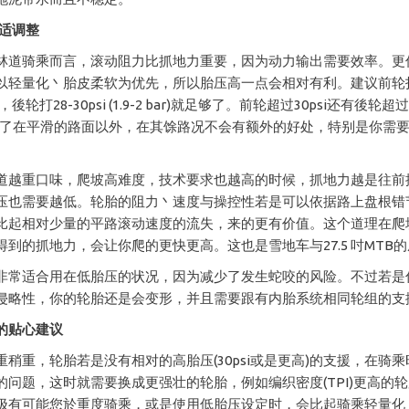
最适调整
林道骑乘而言，滚动阻力比抓地力重要，因为动力输出需要效率。更
以轻量化丶胎皮柔软为优先，所以胎压高一点会相对有利。建议前轮打26
bar)，後轮打28-30psi (1.9-2 bar)就足够了。前轮超过30psi还有後轮超过30-
r)，除了在平滑的路面以外，在其馀路况不会有额外的好处，特别是你需
道越重口味，爬坡高难度，技术要求也越高的时候，抓地力越是往前
压也需要越低。轮胎的阻力丶速度与操控性若是可以依据路上盘根错
比起相对少量的平路滚动速度的流失，来的更有价值。这个道理在爬
得到的抓地力，会让你爬的更快更高。这也是雪地车与27.5 吋MTB
非常适合用在低胎压的状况，因为减少了发生蛇咬的风险。不过若是
侵略性，你的轮胎还是会变形，并且需要跟有内胎系统相同轮组的支
的贴心建议
重稍重，轮胎若是没有相对的高胎压(30psi或是更高)的支援，在骑
的问题，这时就需要换成更强壮的轮胎，例如编织密度(TPI)更高的
极有可能您於重度骑乘，或是使用低胎压设定时，会比起骑乘轻量化