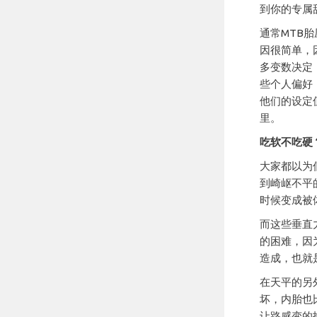
到你的专属
通常MTB胎压
因很简单，
多变数决定
些个人偏好
他们的设定
里。
吃软不吃硬
大家都以为
到崎岖不平
时候变成被
而这些垂直
的困难，因
造成，也就
在天平的另外
坏，内胎也
让路感变的