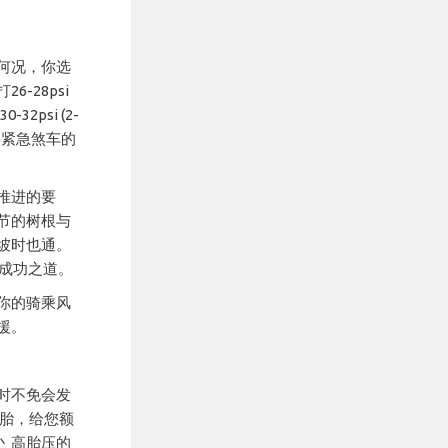
何况，你选
-28psi
32psi (2-
要紧急煞车的
推进的要
节的树根与
坡时也通。
的成功之道。
你的骑乘风
援。
乘时不免会发
轮胎，给您额
丶高胎压的