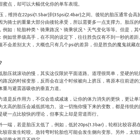
甜蜜点，却可以大幅优化你的单车表现。
，维持在22psi(1.5bar)到35psi(2.4bar)之间。後轮的胎压通常
因为骑士的重量大部分由後轮承受，所以需要多一点支撑力。胎压的
，例如：轮胎种类丶骑乘路况丶骑乘状况丶天气变化等等。但是，其
：例如世界级高手，在不同的设定下，往往胜负仅有不到一秒的差距
值不会差别太大，大概也只有几个psi的差异，但是胜负的魔鬼就藏
？
低胎压就滚动的慢，其实这仅限於平面道路。道理很简单，坚硬的轮
的路况的时候变形，反而会在这个时候被向上挤压，将原本往前进的
体重与避震器吸收的垂直力道。
力道是反作用力，不仅会造成减速，让你的体力消失的更快，更让单
为太高的胎压会减低抓地力。这一切拖你慢下来的变数，都是传统的
是硬一点比较快的理论，但事实上却是背道而行。
一端，若是胎压太低了，例如，低於20ps(1.3bar)，轮框比较容易
比较容发生蛇咬。急转弯时轮胎也可能会发生侧向变形。另外，太软
拖泥带水而且不稳定。