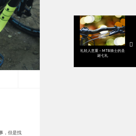
礼轻人意重－MTB骑士的圣
诞七礼
事，但是找