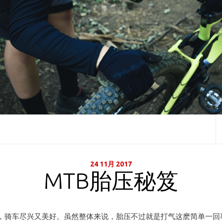
24 11月 2017
MTB胎压秘笈
，骑车尽兴又美好。虽然整体来说，胎压不过就是打气这麽简单一回