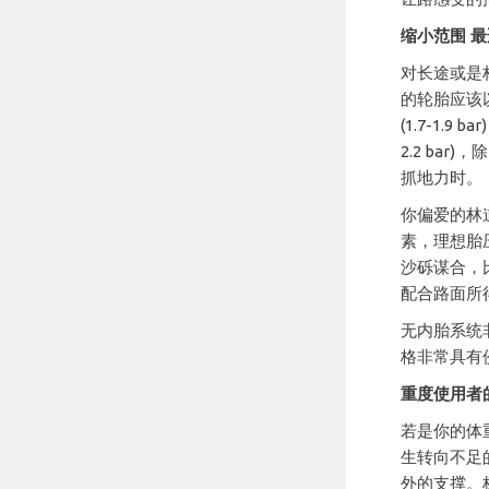
缩小范围 
对长途或是
的轮胎应该
(1.7-1.9 
2.2 ba
抓地力时。
你偏爱的林
素，理想胎
沙砾谋合，
配合路面所
无内胎系统
格非常具有
重度使用者
若是你的体
生转向不足
外的支撑。