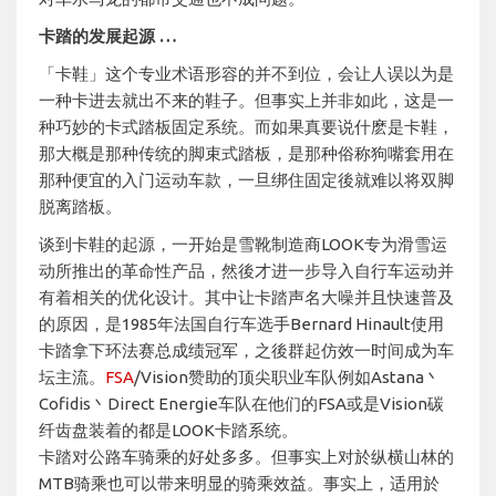
卡踏的发展起源 …
「卡鞋」这个专业术语形容的并不到位，会让人误以为是
一种卡进去就出不来的鞋子。但事实上并非如此，这是一
种巧妙的卡式踏板固定系统。而如果真要说什麽是卡鞋，
那大概是那种传统的脚束式踏板，是那种俗称狗嘴套用在
那种便宜的入门运动车款，一旦绑住固定後就难以将双脚
脱离踏板。
谈到卡鞋的起源，一开始是雪靴制造商LOOK专为滑雪运
动所推出的革命性产品，然後才进一步导入自行车运动并
有着相关的优化设计。其中让卡踏声名大噪并且快速普及
的原因，是1985年法国自行车选手Bernard Hinault使用
卡踏拿下环法赛总成绩冠军，之後群起仿效一时间成为车
坛主流。
FSA
/Vision赞助的顶尖职业车队例如Astana丶
Cofidis丶Direct Energie车队在他们的FSA或是Vision碳
纤齿盘装着的都是LOOK卡踏系统。
卡踏对公路车骑乘的好处多多。但事实上对於纵横山林的
MTB骑乘也可以带来明显的骑乘效益。事实上，适用於