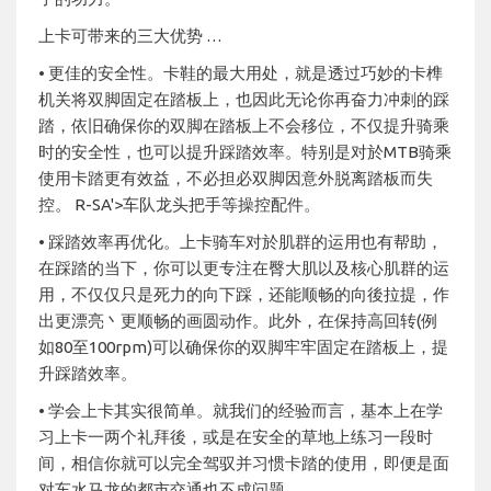
上卡可带来的三大优势 …
• 更佳的安全性。卡鞋的最大用处，就是透过巧妙的卡榫
机关将双脚固定在踏板上，也因此无论你再奋力冲刺的踩
踏，依旧确保你的双脚在踏板上不会移位，不仅提升骑乘
时的安全性，也可以提升踩踏效率。特别是对於MTB骑乘
使用卡踏更有效益，不必担必双脚因意外脱离踏板而失
控。 R-SA'>车队龙头把手等操控配件。
• 踩踏效率再优化。上卡骑车对於肌群的运用也有帮助，
在踩踏的当下，你可以更专注在臀大肌以及核心肌群的运
用，不仅仅只是死力的向下踩，还能顺畅的向後拉提，作
出更漂亮丶更顺畅的画圆动作。此外，在保持高回转(例
如80至100rpm)可以确保你的双脚牢牢固定在踏板上，提
升踩踏效率。
• 学会上卡其实很简单。就我们的经验而言，基本上在学
习上卡一两个礼拜後，或是在安全的草地上练习一段时
间，相信你就可以完全驾驭并习惯卡踏的使用，即便是面
对车水马龙的都市交通也不成问题。