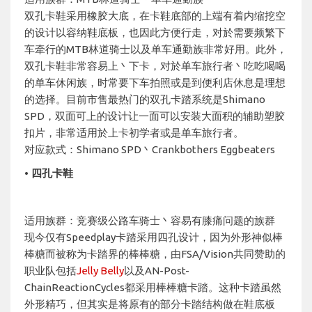
双孔卡鞋采用橡胶大底，在卡鞋底部的上端有着内缩挖空
的设计以容纳鞋底板，也因此方便行走，对於需要频繁下
车牵行的MTB林道骑士以及单车通勤族非常好用。此外，
双孔卡鞋非常容易上丶下卡，对於单车旅行者丶吃吃喝喝
的单车休闲族，时常要下车拍照或是到便利店休息是理想
的选择。目前市售最热门的双孔卡踏系统是Shimano
SPD，双面可上的设计让一面可以安装大面积的辅助塑胶
扣片，非常适用於上卡初学者或是单车旅行者。
对应款式：Shimano SPD丶Crankbothers Eggbeaters
• 四孔卡鞋
适用族群：竞赛级公路车骑士丶容易有膝痛问题的族群
现今仅有Speedplay卡踏采用四孔设计，因为外形神似棒
棒糖而被称为卡踏界的棒棒糖，由FSA/Vision共同赞助的
职业队包括
Jelly Belly
以及AN-Post-
ChainReactionCycles都采用棒棒糖卡踏。这种卡踏虽然
外形精巧，但其实是将原有的部分卡踏结构做在鞋底板