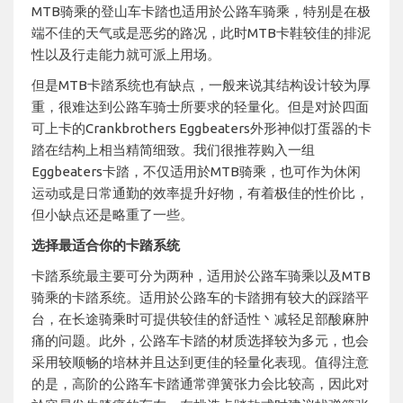
MTB骑乘的登山车卡踏也适用於公路车骑乘，特别是在极
端不佳的天气或是恶劣的路况，此时MTB卡鞋较佳的排泥
性以及行走能力就可派上用场。
但是MTB卡踏系统也有缺点，一般来说其结构设计较为厚
重，很难达到公路车骑士所要求的轻量化。但是对於四面
可上卡的Crankbrothers Eggbeaters外形神似打蛋器的卡
踏在结构上相当精简细致。我们很推荐购入一组
Eggbeaters卡踏，不仅适用於MTB骑乘，也可作为休闲
运动或是日常通勤的效率提升好物，有着极佳的性价比，
但小缺点还是略重了一些。
选择最适合你的卡踏系统 ​​​​​​​
卡踏系统最主要可分为两种，适用於公路车骑乘以及MTB
骑乘的卡踏系统。适用於公路车的卡踏拥有较大的踩踏平
台，在长途骑乘时可提供较佳的舒适性丶减轻足部酸麻肿
痛的问题。此外，公路车卡踏的材质选择较为多元，也会
采用较顺畅的培林并且达到更佳的轻量化表现。值得注意
的是，高阶的公路车卡踏通常弹簧张力会比较高，因此对