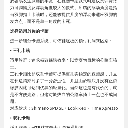
於容易发生膝痛的车友，在挑选卡踏款式时建议找弹簧张
力可调幅度及浮动角度较大的款式。所谓的浮动角度是指
当双脚扣上卡踏时，还能够提供几度的浮动来适应双脚的
发力点，而不是单一角度的卡死。
选择适用於你的卡踏
进一步细分卡踏系统，可依鞋底板的锁付孔洞来区别：
• 三孔卡踏
适用族群：追求极致踩踏效率丶以竞赛为目标的公路车骑
士。
三孔卡踏比起双孔卡踏可提供更扎实稳定的踩踏感，并且
在长途骑乘时多了一分舒适性，并且由於鞋底并没有止滑
橡胶因此可达到优异的轻量化。当然这也是有代价的，就
是不方便走路，但这对於热血的公路车骑士一点也不成问
题。
对应款式：Shimano SPD SL丶Look Keo丶Time Xpresso
• 双孔卡鞋
适用族群：MTB林道骑士丶单车通勤族