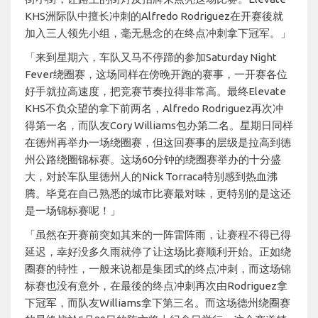
KHS洲际队中擅长冲刺的Alfredo Rodriguez在开赛後就
加入三人领先小组，毫无悬念的在终点冲刺拿下冠军。」
「来到星期六，车队又马不停蹄的参加Saturday Night
Fever绕圈赛，这场同样在傍晚开跑的赛事，一开赛各位
好手就拉高速度，把竞赛节奏拉得非常高。最终Elevate
KHS不负众望的拿下前两名，Alfredo Rodriguez再次冲
得第一名，而队友Cory Williams包办第二名。星期日同样
在德州再举办一场绕圈赛，但这回赛事的层级是拉高到德
州公路绕圈锦标赛。这场60分钟的绕圈赛举办的十分盛
大，对於车队里德州人的Nick Torraca特别感到热血沸
腾。毕竟在自己熟悉的城市比赛最对味，更特别的是这还
是一场锦标赛呢！」
「虽然在开赛前突如其来的一阵雷阵雨，让赛程不得已得
延迟，幸好没多久雨就停了让这场比赛顺利开始。正如绕
圈赛的特性，一般来说都是集团式的终点冲刺，而这场锦
标赛也没有意外，在最後的终点冲刺再次由Rodriguez拿
下冠军，而队友Williams拿下第三名。而这场德州绕圈赛