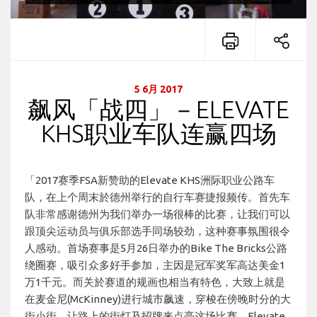
5 6月 2017
飙风「战四」－ELEVATE
KHS职业车队连赢四场
「2017赛季FSA新赞助的Elevate KHS洲际职业公路车
队，在上个周末於德州举行的自行车赛捷报频传。首先车
队非常感谢德州为我们举办一场很棒的比赛，让我们可以
跟顶尖运动员与俱乐部选手同场较劲，这种赛事氛围很令
人感动。首场赛事是5月26日举办的Bike The Bricks公路
绕圈赛，吸引众多好手参加，主因是冠军奖军高达美金1
万1千元。而关於赛道的规画也相当有特色，大致上就是
在麦金尼(McKinney)进行城市飙速，穿梭在傍晚时分的大
街小街，让路上的街灯及招牌来点亮这场比赛。Elevate